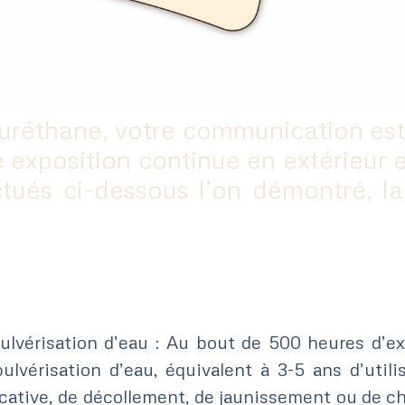
uréthane, votre communication est 
ne exposition continue en extérieur 
ctués ci-dessous l’on démontré, l
pulvérisation d’eau : Au bout de 500 heures d’
lvérisation d’eau, équivalent à 3-5 ans d’utili
icative, de décollement, de jaunissement ou de c