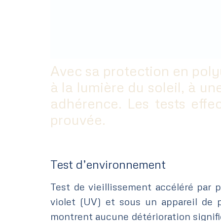
Avec sa protection en poly
à la lumière du soleil, à u
adhérence. Les tests effe
prouvée.
Test d’environnement
Test de vieillissement accéléré par 
violet (UV) et sous un appareil de pu
montrent aucune détérioration signif