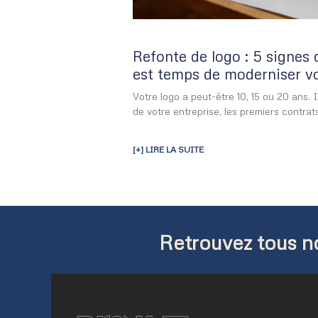
Refonte de logo : 5 signes 
est temps de moderniser vot
Votre logo a peut-être 10, 15 ou 20 ans.
de votre entreprise, les premiers contrats
[+] LIRE LA SUITE
Retrouvez tous no