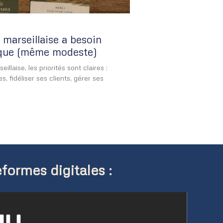
marseillaise a besoin
ique (même modeste)
laise, les priorités sont claires :
s, fidéliser ses clients, gérer ses
formes digitales :