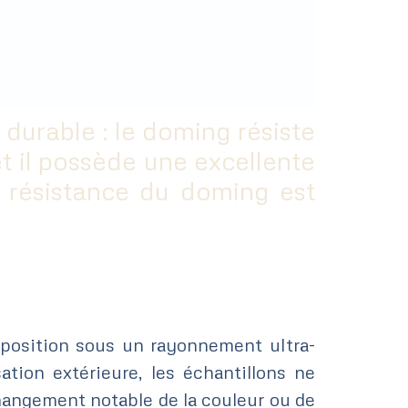
durable : le doming résiste
et il possède une excellente
a résistance du doming est
exposition sous un rayonnement ultra-
sation extérieure, les échantillons ne
hangement notable de la couleur ou de