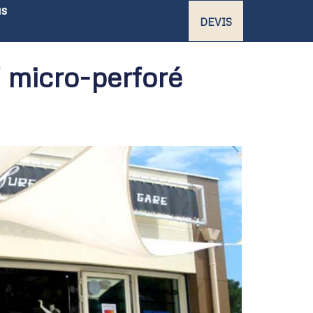
us
DEVIS
f micro-perforé